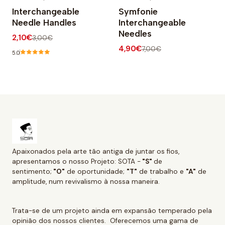
-30% OFF
-30% OFF
Interchangeable
Symfonie
Needle Handles
Interchangeable
Needles
2,10€
3,00€
4,90€
7,00€
5.0
Apaixonados pela arte tão antiga de juntar os fios,
apresentamos o nosso Projeto: SOTA -
"S"
de
sentimento;
"O"
de oportunidade;
"T"
de trabalho e
"A"
de
amplitude, num revivalismo à nossa maneira.
Trata-se de um projeto ainda em expansão temperado pela
opinião dos nossos clientes. Oferecemos uma gama de