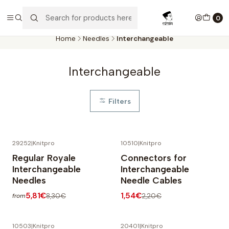
Aproveite as entregas grátis para todas as encomendas
superiores a 60€. Faça as suas compras e economize!
0
Home
Needles
Interchangeable
Interchangeable
Filters
29252
|
Knitpro
10510
|
Knitpro
-30% OFF
-30% OFF
Regular Royale
Connectors for
Interchangeable
Interchangeable
Needles
Needle Cables
5,81€
1,54€
8,30€
2,20€
from
10503
|
Knitpro
20401
|
Knitpro