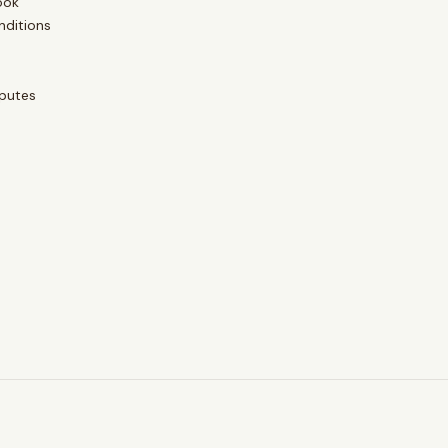
ook
nditions
putes