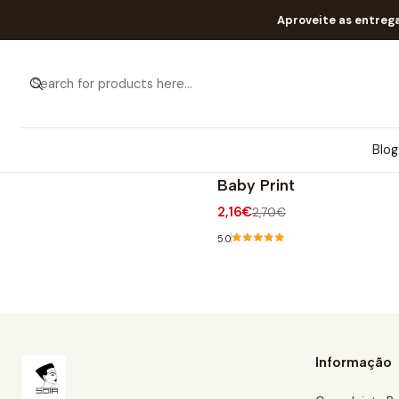
Aproveite as entreg
Blog
1/Baby Print
|
BMG AFFINITAS
-20% OFF
Baby Print
2,16€
2,70€
5.0
Informação