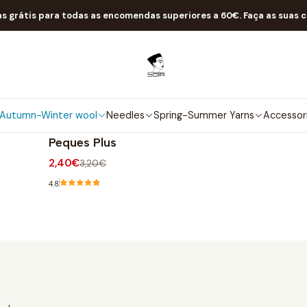
Home
Autumn-Winter wool
Baby-Child
Tinted
as grátis para todas as encomendas superiores a 60€. Faça as suas 
Tinted
Autumn-Winter wool
Needles
Spring-Summer Yarns
Accessor
50/Peques Plus
|
Katia
-25% OFF
Peques Plus
2,40€
3,20€
4.8