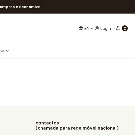
compras e economize!
EN
Login
0
ies
contactos
(chamada para rede móvel nacional)