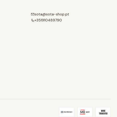
sota@sota-shop.pt
+351910489790