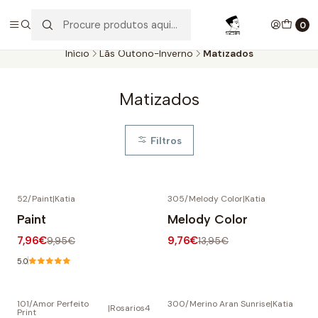
Aproveite as entregas grátis para todas as encomendas
superiores a 60€. Faça as suas compras e economize!
0
Início
Lãs Outono-Inverno
Matizados
Matizados
Filtros
52/Paint
|
Katia
305/Melody Color
|
Katia
-20% DESCONTO
-30% DESCONTO
Paint
Melody Color
7,96€
9,76€
9,95€
13,95€
5.0
101/Amor Perfeito
300/Merino Aran Sunrise
|
Katia
|
Rosarios4
Print
-20% DESCONTO
-20% DESCONTO