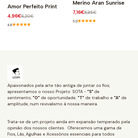
Merino Aran Sunrise
Amor Perfeito Print
7,16€
8,95€
4,96€
6,20€
5.0
4.8
Apaixonados pela arte tão antiga de juntar os fios,
apresentamos o nosso Projeto: SOTA -
"S"
de
sentimento;
"O"
de oportunidade;
"T"
de trabalho e
"A"
de
amplitude, num revivalismo à nossa maneira.
Trata-se de um projeto ainda em expansão temperado pela
opinião dos nossos clientes. Oferecemos uma gama de
Fios, Lãs, Agulhas e Acessórios essenciais para todos