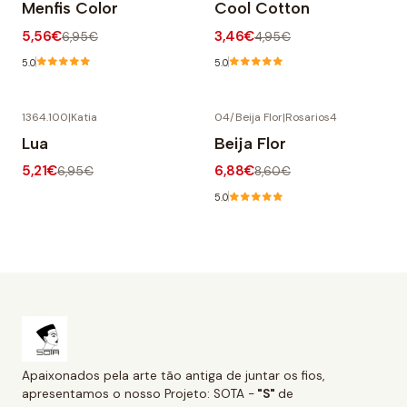
Menfis Color
Cool Cotton
5,56€
3,46€
6,95€
4,95€
5.0
5.0
1364.100
|
Katia
04/Beija Flor
|
Rosarios4
-25% DESCONTO
-20% DESCONTO
Lua
Beija Flor
5,21€
6,88€
6,95€
8,60€
5.0
Apaixonados pela arte tão antiga de juntar os fios,
apresentamos o nosso Projeto: SOTA -
"S"
de