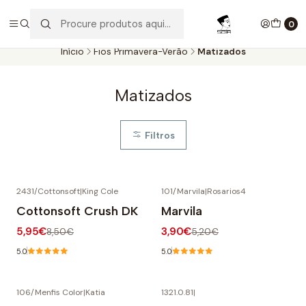
Aproveite as entregas grátis para todas as encomendas
superiores a 60€. Faça as suas compras e economize!
0
Início
Fios Primavera-Verão
Matizados
Matizados
Filtros
2431/Cottonsoft
|
King Cole
101/Marvila
|
Rosarios4
-30% DESCONTO
-25% DESCONTO
Cottonsoft Crush DK
Marvila
5,95€
3,90€
8,50€
5,20€
5.0
5.0
106/Menfis Color
|
Katia
1321.0.81
|
-20% DESCONTO
-30% DESCONTO