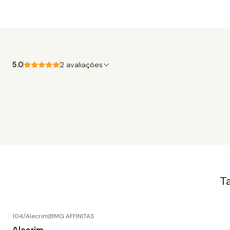
5.0
2 avaliações
T
104/Alecrim
|
BMG AFFINITAS
-25% DESCONTO