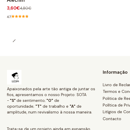
Alecrim
3,60€
4,80€
4.7
Informação
Livro de Recl
Apaixonados pela arte tão antiga de juntar os
Termos e Con
fios, apresentamos o nosso Projeto: SOTA
Politica de R
-
"S"
de sentimento;
"O"
de
Política de Pr
oportunidade;
"T"
de trabalho e
"A"
de
Litígios de C
amplitude, num revivalismo à nossa maneira.
Contacto
Trata-se de um projeto ainda em expansão