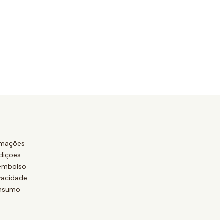
amações
dições
eembolso
ivacidade
onsumo