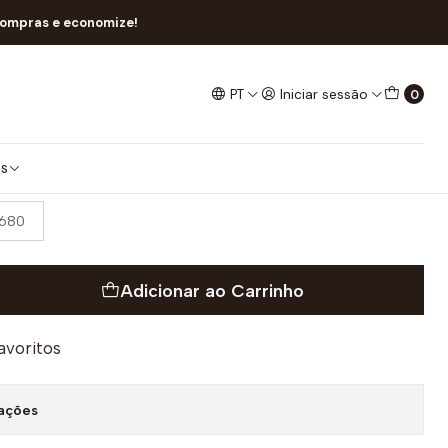
compras e economize!
PT
Iniciar sessão
0
os
680
Adicionar ao Carrinho
favoritos
zações