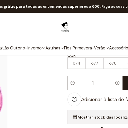
Início
Fios Primavera-Verão
Bebé-Criança
Matizados
Candy
as grátis para todas as encomendas superiores a 60€. Faça as suas 
|
Candy
5.0
2 avaliações
og
Lãs Outono-Inverno
Agulhas
Fios Primavera-Verão
Acessóri
COR
674
677
678
Quantidade
Adicionar à lista de 
Mostrar stock das locali