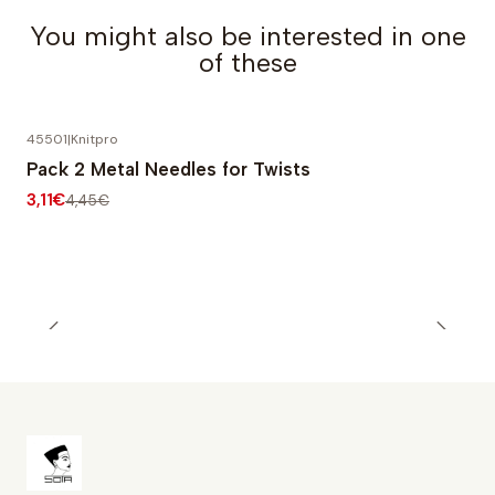
You might also be interested in one
of these
45501
|
Knitpro
-30% OFF
Pack 2 Metal Needles for Twists
3,11€
4,45€