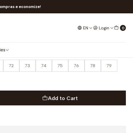
compras e economize!
EN
Login
0
ies
72
73
74
75
76
78
79
Add to Cart