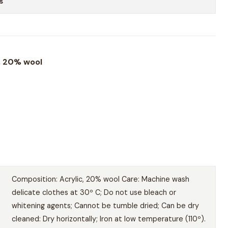
s
, 20% wool
Composition: Acrylic, 20% wool Care: Machine wash
delicate clothes at 30º C; Do not use bleach or
whitening agents; Cannot be tumble dried; Can be dry
cleaned: Dry horizontally; Iron at low temperature (110º).