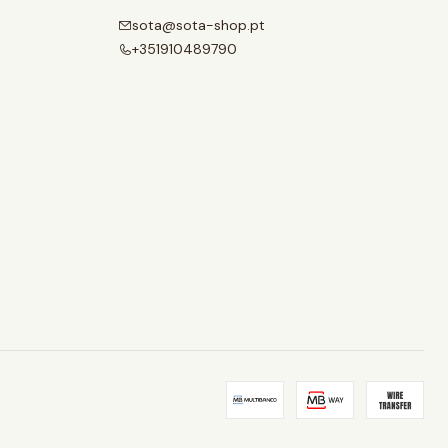
sota@sota-shop.pt
+351910489790