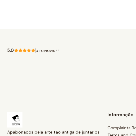
5.0
5 reviews
Informação
Complaints B
Apaixonados pela arte tão antiga de juntar os
Terms and Co