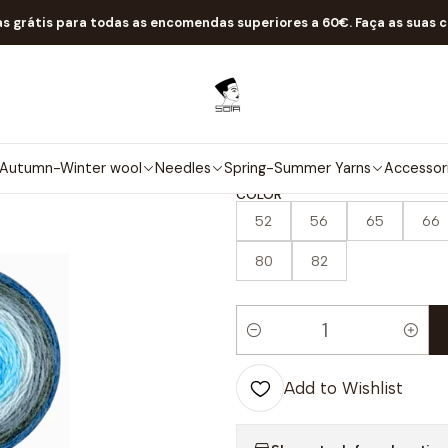
Home
Autumn-Winter wool
Tinted
Paint
as grátis para todas as encomendas superiores a 60€. Faça as suas 
|
Paint
5.0
5 reviews
Autumn-Winter wool
Needles
Spring-Summer Yarns
Accessor
COLOR
52
56
65
66
80
82
Quantity
Add to Wishlist