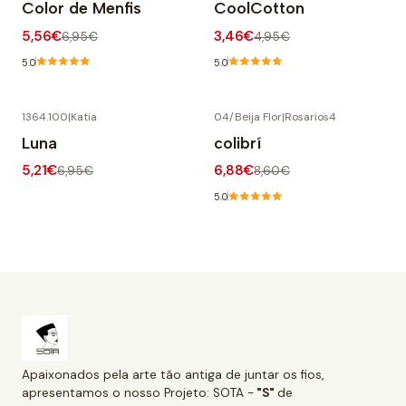
Color de Menfis
CoolCotton
5,56€
3,46€
6,95€
4,95€
5.0
5.0
1364.100
|
Katia
04/Beija Flor
|
Rosarios4
-25% OFF
-20% OFF
Luna
colibrí
5,21€
6,88€
6,95€
8,60€
5.0
Apaixonados pela arte tão antiga de juntar os fios,
apresentamos o nosso Projeto: SOTA -
"S"
de