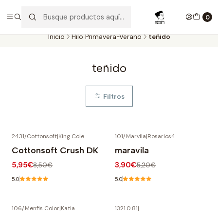
Aproveite as entregas grátis para todas as encomendas
superiores a 60€. Faça as suas compras e economize!
0
Inicio
Hilo Primavera-Verano
teñido
teñido
Filtros
2431/Cottonsoft
|
King Cole
101/Marvila
|
Rosarios4
-30% OFF
-25% OFF
Cottonsoft Crush DK
maravila
5,95€
3,90€
8,50€
5,20€
5.0
5.0
106/Menfis Color
|
Katia
1321.0.81
|
-20% OFF
-30% OFF