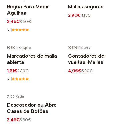
-30% OFF
-30% OFF
Régua Para Medir
Mallas seguras
Agulhas
2,90€
4,15€
2,45€
3,50€
5.0
10804
|
Knitpro
10816
|
Knitpro
-30% OFF
-30% OFF
Marcadores de malla
Contadores de
abierta
vueltas, Mallas
1,61€
4,06€
2,30€
5,80€
5.0
7478
|
Katia
-30% OFF
Descosedor ou Abre
Casas de Botões
2,45€
3,50€