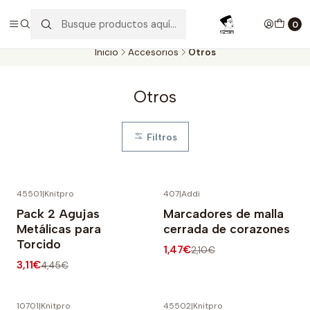
Aproveite as entregas grátis para todas as encomendas
superiores a 60€. Faça as suas compras e economize!
0
Inicio
Accesorios
Otros
Otros
Filtros
45501
|
Knitpro
407
|
Addi
-30% OFF
-30% OFF
Pack 2 Agujas
Marcadores de malla
Metálicas para
cerrada de corazones
Torcido
1,47€
2,10€
3,11€
4,45€
10701
|
Knitpro
45502
|
Knitpro