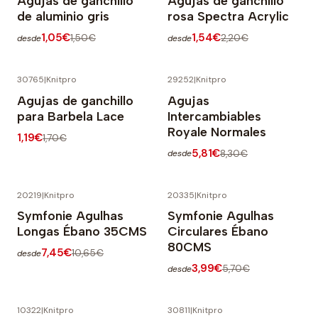
Agujas de ganchillo
Agujas de ganchillo
de aluminio gris
rosa Spectra Acrylic
1,05€
1,54€
1,50€
2,20€
desde
desde
30765
|
Knitpro
29252
|
Knitpro
-30% OFF
-30% OFF
Agujas de ganchillo
Agujas
para Barbela Lace
Intercambiables
Royale Normales
1,19€
1,70€
5,81€
8,30€
desde
20219
|
Knitpro
20335
|
Knitpro
-30% OFF
-30% OFF
Symfonie Agulhas
Symfonie Agulhas
Longas Ébano 35CMS
Circulares Ébano
80CMS
7,45€
10,65€
desde
3,99€
5,70€
desde
10322
|
Knitpro
30811
|
Knitpro