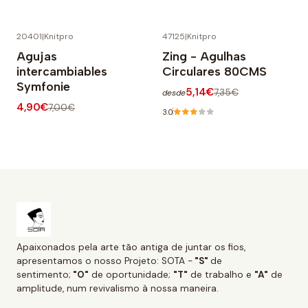
20401
|
Knitpro
47125
|
Knitpro
-30% OFF
-30% OFF
Agujas
Zing - Agulhas
intercambiables
Circulares 80CMS
Symfonie
5,14€
7,35€
desde
4,90€
7,00€
3.0
Apaixonados pela arte tão antiga de juntar os fios,
apresentamos o nosso Projeto: SOTA -
"S"
de
sentimento;
"O"
de oportunidade;
"T"
de trabalho e
"A"
de
amplitude, num revivalismo à nossa maneira.