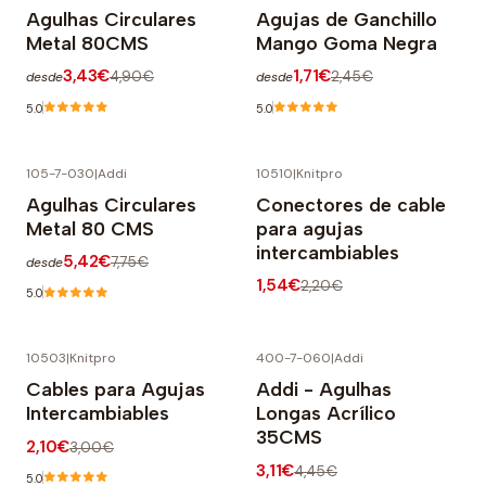
-30% OFF
-30% OFF
Agulhas Circulares
Agujas de Ganchillo
Metal 80CMS
Mango Goma Negra
3,43€
1,71€
4,90€
2,45€
desde
desde
5.0
5.0
105-7-030
|
Addi
10510
|
Knitpro
-30% OFF
-30% OFF
Agulhas Circulares
Conectores de cable
Metal 80 CMS
para agujas
intercambiables
5,42€
7,75€
desde
1,54€
2,20€
5.0
10503
|
Knitpro
400-7-060
|
Addi
-30% OFF
-30% OFF
Cables para Agujas
Addi - Agulhas
Intercambiables
Longas Acrílico
35CMS
2,10€
3,00€
3,11€
4,45€
5.0