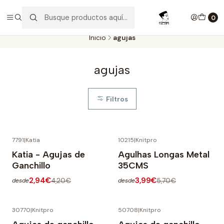
Aproveite as entregas grátis para todas as encomendas
superiores a 60€. Faça as suas compras e economize!
0
Inicio
agujas
agujas
Filtros
7791
|
Katia
10215
|
Knitpro
-30% OFF
-30% OFF
Katia - Agujas de
Agulhas Longas Metal
Ganchillo
35CMS
2,94€
3,99€
4,20€
5,70€
desde
desde
30770
|
Knitpro
50708
|
Knitpro
-30% OFF
-30% OFF