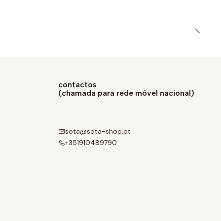
contactos
(chamada para rede móvel nacional)
sota@sota-shop.pt
+351910489790