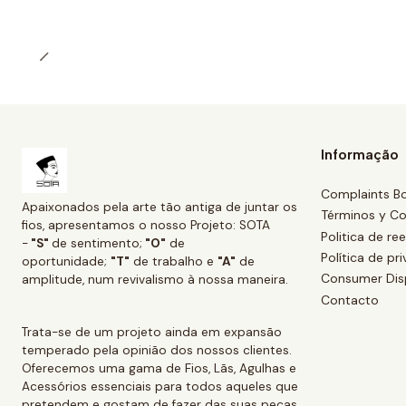
Informação
Complaints B
Apaixonados pela arte tão antiga de juntar os
Términos y Co
fios, apresentamos o nosso Projeto: SOTA
Politica de r
-
"S"
de sentimento;
"O"
de
Política de pr
oportunidade;
"T"
de trabalho e
"A"
de
Consumer Dis
amplitude, num revivalismo à nossa maneira.
Contacto
Trata-se de um projeto ainda em expansão
temperado pela opinião dos nossos clientes.
Oferecemos uma gama de Fios, Lãs, Agulhas e
Acessórios essenciais para todos aqueles que
pretendem e gostam de fazer das suas peças