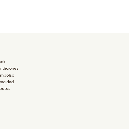
ook
ndiciones
eembolso
ivacidad
putes