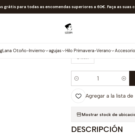
icio
agujas
tejido de punto
Addi - Agulhas Longas Acrílico 35C
as grátis para todas as encomendas superiores a 60€. Faça as suas 
|
Addi - Agulha
TAMAÑO
og
Lana Otoño-Invierno
agujas
Hilo Primavera-Verano
Accesori
6 mm
Cantidad
Agregar a la lista de
Mostrar stock de ubicaci
DESCRIPCIÓN