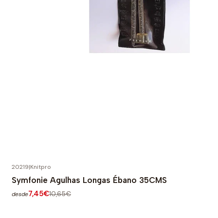
20219
|
Knitpro
-30% OFF
Symfonie Agulhas Longas Ébano 35CMS
7,45€
10,65€
desde