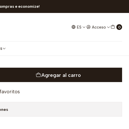
MS
compras e economize!
ES
Acceso
0
s Longas Acrílico 35CMS
os
Agregar al carro
 favoritos
ones