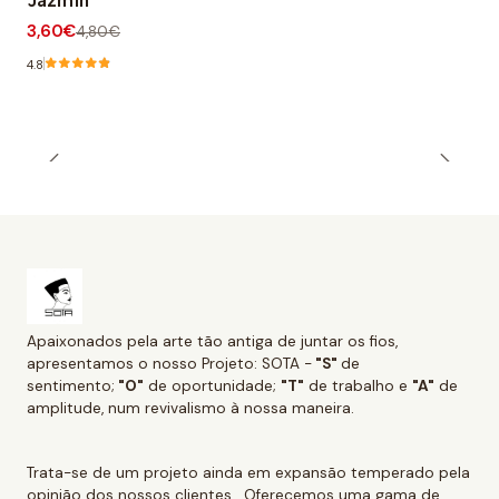
Jazmín
3,60€
4,80€
4.8
Apaixonados pela arte tão antiga de juntar os fios,
apresentamos o nosso Projeto: SOTA -
"S"
de
sentimento;
"O"
de oportunidade;
"T"
de trabalho e
"A"
de
amplitude, num revivalismo à nossa maneira.
Trata-se de um projeto ainda em expansão temperado pela
opinião dos nossos clientes. Oferecemos uma gama de