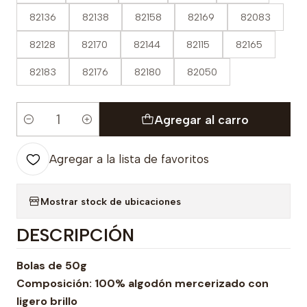
82136
82138
82158
82169
82083
82128
82170
82144
82115
82165
82183
82176
82180
82050
Agregar al carro
Cantidad
Agregar a la lista de favoritos
Mostrar stock de ubicaciones
DESCRIPCIÓN
Bolas de 50g
Composición: 100% algodón mercerizado con
ligero brillo