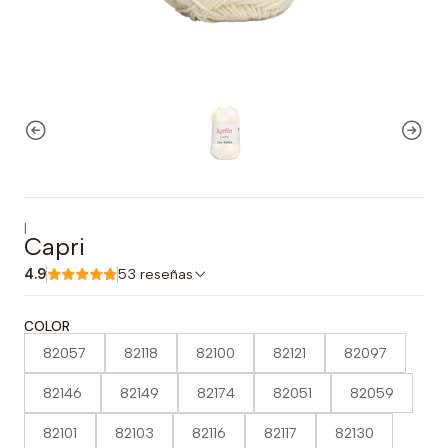
|
Capri
4.9
53 reseñas
COLOR
82057
82118
82100
82121
82097
82146
82149
82174
82051
82059
82101
82103
82116
82117
82130