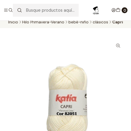
Aproveite as entregas grátis para todas as encomendas
superiores a 60€. Faça as suas compras e economize!
0
Inicio
Hilo Primavera-Verano
bebé-niño
clásicos
Capri