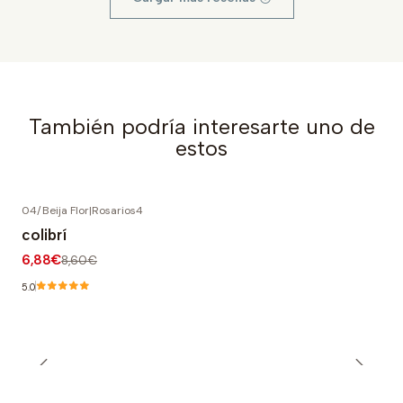
También podría interesarte uno de
estos
04/Beija Flor
|
Rosarios4
-20% OFF
colibrí
6,88€
8,60€
5.0