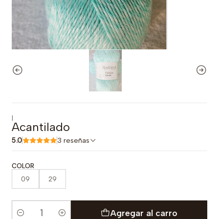
|
Acantilado
5.0
3 reseñas
COLOR
09
29
Agregar al carro
Cantidad