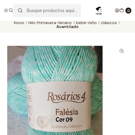
Aproveite as entregas grátis para todas as encomendas
superiores a 60€. Faça as suas compras e economize!
0
Inicio
Hilo Primavera-Verano
bebé-niño
clásicos
Acantilado